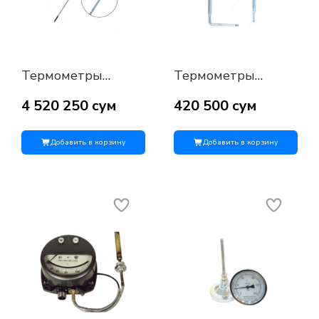
Термометры
Термометры
лабораторные
электроконтактные
равноделенные
ТПК-М 2П
4 520 250 сум
420 500 сум
ТР-1
Добавить в корзину
Добавить в корзину