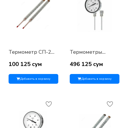
Термометр СП-2
Термометры
ТТЖ-М 100С 150С
биметаллические
200С
коррозионностойкие
100 125 сум
496 125 сум
ТБН-100к,
ТБН-80к
Добавить в корзину
Добавить в корзину