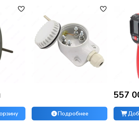
м
557 0
орзину
Подробнее
Доб