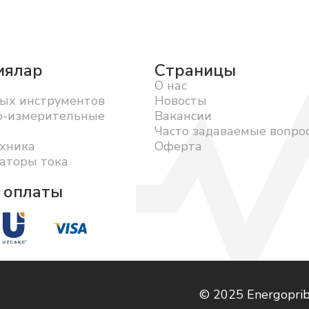
иялар
Страницы
О нас
ых инструментов
Новосты
о-измерительные
Вакансии
Часто задаваемые вопро
хника
Оферта
аторы тока
 оплаты
© 2025 Energopri