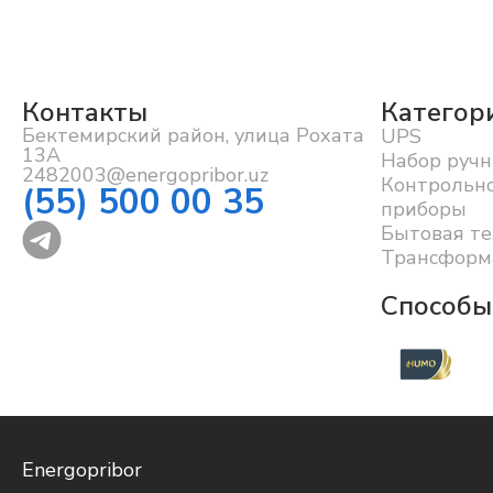
Контакты
Категор
Бектемирский район, улица Рохата
UPS
13А
Набор ручн
2482003@energopribor.uz
Контрольн
(55) 500 00 35
приборы
Бытовая те
Трансформ
Способы
Energopribor