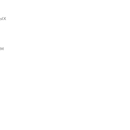
ых
ом