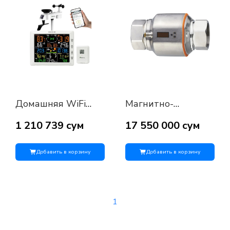
Домашняя WiFi
Магнитно-
метеостанция 7 в 1
индукционный
с цветным
расходомер
1 210 739 сум
17 550 000 сум
дисплеем 8.3
SM2604
дюйма
(SMN21XGX50KG/US-
100)
Добавить в корзину
Добавить в корзину
1