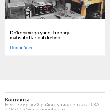
Do‘konimizga yangi turdagi
mahsulotlar olib kelindi
Подробнее
Контакты
Бектемирский район, улица Рохата 13А
2482003@energopribor.uz