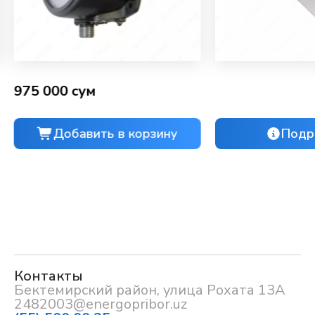
975 000 сум
Добавить в корзину
Подр
Контакты
Бектемирский район, улица Рохата 13А
2482003@energopribor.uz