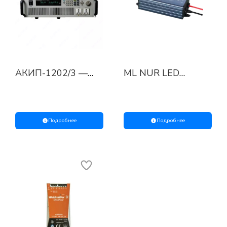
АКИП-1202/3 —
ML NUR LED
программируемый
DRIVER 50w,
источник питания
INUPT:AC 165-
переменного тока
265V, 50/60Hz
Подробнее
Подробнее