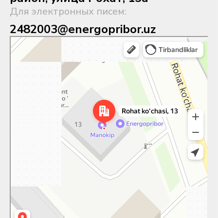
Для электронных писем:
2482003@energopribor.uz
Toshkent
Rohat koʻchasi, 13 — Yandex Xarita