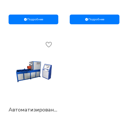
спиральных
гидромоторов и
пружин
гидронасосов
ТТ.441439.205
ТТ.441439.251
Подробнее
Подробнее
Автоматизированный
стенд для
проверки ГМР, ПРР
и ЗРР