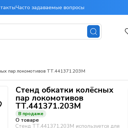
нтакты
Часто задаваемые вопросы
ных пар локомотивов ТТ.441371.203М
Стенд обкатки колёсных
пар локомотивов
ТТ.441371.203М
В продаже
О товаре
Стенд ТТ.441371.203М используется для