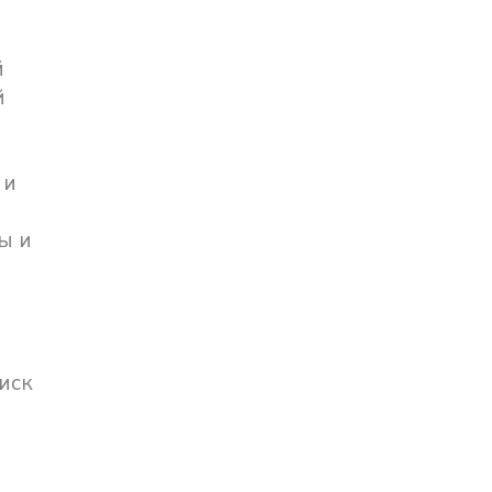
й
й
 и
ы и
иск