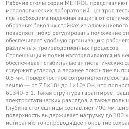
Рабочие столы серии METROL представляют
метрологических лабораторий, центров тест
где необходима надежная защита от статичес
образных боковых стойках из алюминиевого 
позволяет гибко регулировать положение ст
обеспечивает удобную организацию рабочего
различных производственных процессов.
Столешницы и полки изготавливаются из н
обеспечивает стабильные антистатические 
содержит углерод, а верхнее покрытие выпо
0,6 мм. Поверхностное сопротивление состав
землю — от 7,5×10⁵ до 1×10⁹ Ом, что полно
61340-5-1. Такая структура гарантирует за
электростатических разрядов, а также повы
Глубина столешницы составляет 700 мм, шир
поверхность выдерживает нагрузку до 100 кг,
истиранию токопроводящее покрытие сохран