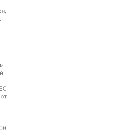
он,
-
мм
ой
а
IEC
 от
ри