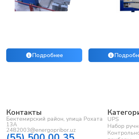
Подробнее
Подробн
Контакты
Категор
Бектемирский район, улица Рохата
UPS
13А
Набор ручн
2482003@energopribor.uz
Контрольн
(55) 500 00 35