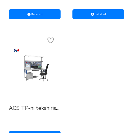
metrologiya
ta'mirlash stendi
stendlari
Batafsil
Batafsil
ACS TP-ni tekshirish
va sozlash stendi