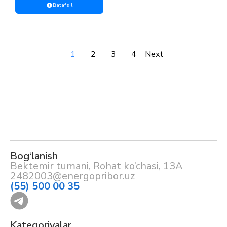
Batafsil
1
2
3
4
Next
Bog‘lanish
Bektemir tumani, Rohat ko’chasi, 13A
2482003@energopribor.uz
(55) 500 00 35
Kategoriyalar