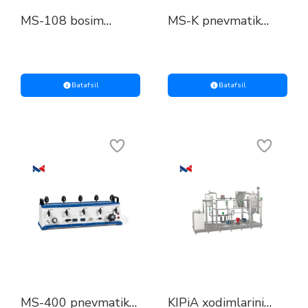
MS-108 bosim
MS-K pnevmatik
o'lchash
quvvat tizimi sanoat
moslamalarini
avtomatizatsiyasida
tozalash moslamasi
ishlatiladigan
tekshirish
asboblar
Batafsil
Batafsil
MS-400 pnevmatik
KIPiA xodimlarini