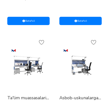
tokchasi
o'qitish uchun
simulyatsiya
qurilmasi sanoat
nazorat-o'lchash
asboblari
Batafsil
Batafsil
Ta'lim muassasalari
Asbob-uskunalarga
va malaka oshirish
texnik xizmat
markazlari uchun
ko'rsatish va