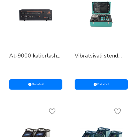
At-9000 kalibrlash
Vibratsiyali stend
vibro qurilmasi
portlashdan
himoyalangan Teak-
bb
Batafsil
Batafsil