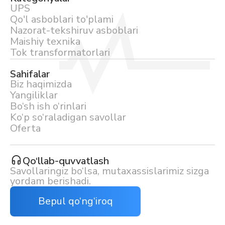
UPS
Qo'l asboblari to'plami
Nazorat-tekshiruv asboblari
Maishiy texnika
Tok transformatorlari
Sahifalar
Biz haqimizda
Yangiliklar
Bo‘sh ish o‘rinlari
Ko‘p so‘raladigan savollar
Oferta
Qo‘llab-quvvatlash
Savollaringiz bo‘lsa, mutaxassislarimiz sizga
yordam berishadi.
Bepul qo‘ng‘iroq