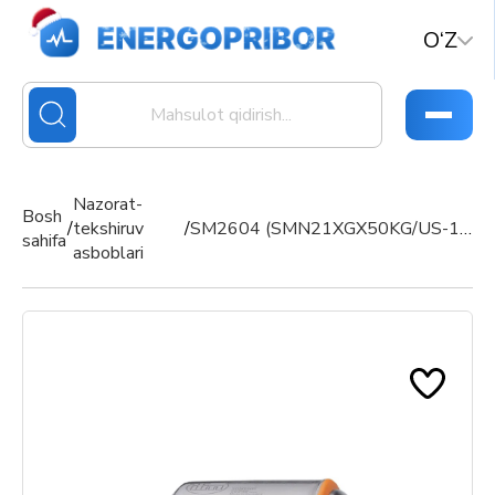
O‘Z
Nazorat-
Bosh
/
tekshiruv
/
SM2604 (SMN21XGX50KG/US-100) magnit-induksion sarf o‘lchagichi
sahifa
asboblari