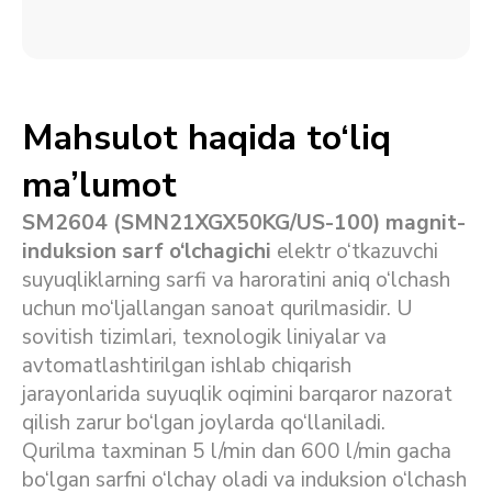
Mahsulot haqida to‘liq
ma’lumot
SM2604 (SMN21XGX50KG/US-100) magnit-
induksion sarf o‘lchagichi
elektr o‘tkazuvchi
suyuqliklarning sarfi va haroratini aniq o‘lchash
uchun mo‘ljallangan sanoat qurilmasidir. U
sovitish tizimlari, texnologik liniyalar va
avtomatlashtirilgan ishlab chiqarish
jarayonlarida suyuqlik oqimini barqaror nazorat
qilish zarur bo‘lgan joylarda qo‘llaniladi.
Qurilma taxminan 5 l/min dan 600 l/min gacha
bo‘lgan sarfni o‘lchay oladi va induksion o‘lchash