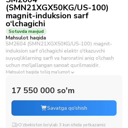
(SMN21XGX50KG/US-100)
magnit-induksion sarf
o‘lchagichi
Sotuvda mavjud
Mahsulot haqida
SM2604 (SMN21XGX50KG/US-100) magnit-
induksion sarf o‘lchagichi elektr o‘tkazuvchi
suyuqliklarning sarfi va haroratini aniq o‘lchash
uchun mo‘ljallangan sanoat qurilmasidir.
Mahsulot haqida to‘liq ma’lumot
17 550 000 so'm
Savatga qo‘shish
O‘zbekiston bo‘ylab 3 kun ichida yetkazamiz