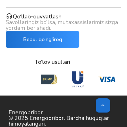
Qo‘llab-quvvatlash
Savollaringiz bo‘lsa, mutaxassislarimiz sizga
yordam berishadi.
Bepul qo‘ng‘iroq
To‘lov usullari
Energopribor
© 2025 Energopribor. Barcha huquqlar
himoyalangan.