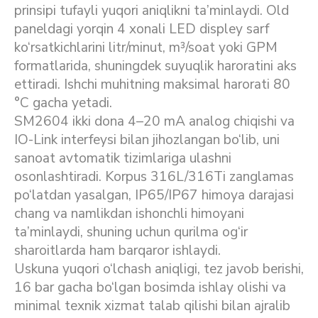
prinsipi tufayli yuqori aniqlikni ta’minlaydi. Old
paneldagi yorqin 4 xonali LED displey sarf
ko‘rsatkichlarini litr/minut, m³/soat yoki GPM
formatlarida, shuningdek suyuqlik haroratini aks
ettiradi. Ishchi muhitning maksimal harorati 80
°C gacha yetadi.
SM2604 ikki dona 4–20 mA analog chiqishi va
IO-Link interfeysi bilan jihozlangan bo‘lib, uni
sanoat avtomatik tizimlariga ulashni
osonlashtiradi. Korpus 316L/316Ti zanglamas
po‘latdan yasalgan, IP65/IP67 himoya darajasi
chang va namlikdan ishonchli himoyani
ta’minlaydi, shuning uchun qurilma og‘ir
sharoitlarda ham barqaror ishlaydi.
Uskuna yuqori o‘lchash aniqligi, tez javob berishi,
16 bar gacha bo‘lgan bosimda ishlay olishi va
minimal texnik xizmat talab qilishi bilan ajralib