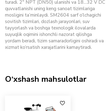
turadi. 2″ NPT (DN50) ulanishi va 18…32 V DC
quvvatlanishi uning keng sanoat tizimlariga
mosligini ta’minlaydi. SM2604 sarf o‘lchagichi
sovitish tizimlari, dozlash jarayonlari, suv
tayyorlash va boshqa texnologik ilovalarda
suyuqlik oqimini ishonchli nazorat qilishga
yordam beradi, tizim samaradorligini oshiradi va
xizmat ko‘rsatish xarajatlarini kamaytiradi.
O‘xshash mahsulotlar