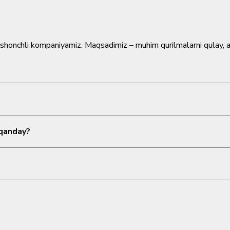
hi ishonchli kompaniyamiz. Maqsadimiz – muhim qurilmalarni qulay,
jozlarga xizmat ko‘rsatish
tamoyillariga amal qiladi. Biz faqat is
ri tanlov qilishda yordam beramiz.
 qanday?
 ishonchli yetkazib berishni
taklif qilamiz. Yetkazib berish nar
aloqa shakli
orqali bog‘lanishingiz mumkin. Barcha ma’lumotlar “