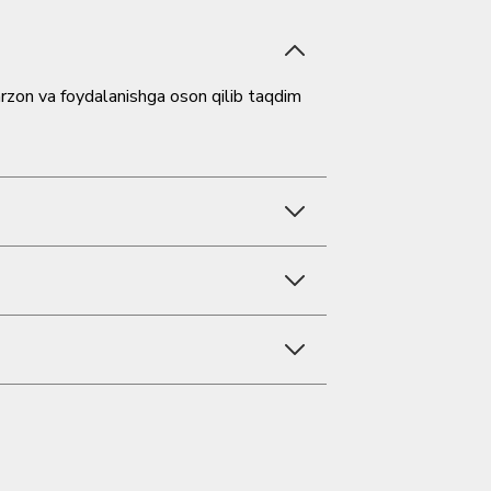
 arzon va foydalanishga oson qilib taqdim
honchli ishlab chiqaruvchilardan
xlari va mavjud hududlar chekaut
Aloqa” sahifamizda mavjud.