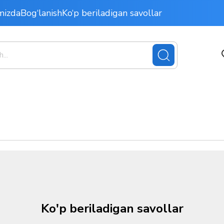
mizda
Bog‘lanish
Ko‘p beriladigan savollar
Ko'p beriladigan savollar