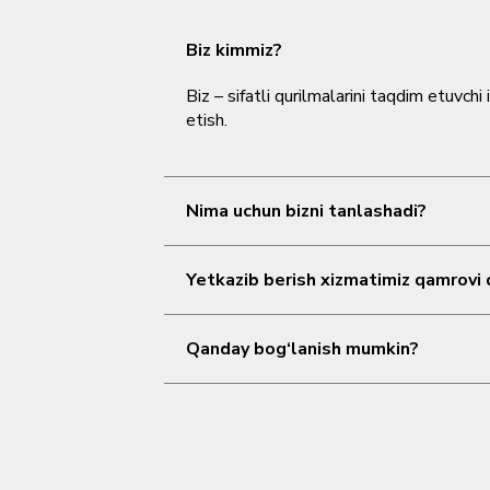
Biz kimmiz?
Biz – sifatli qurilmalarini taqdim etuvc
etish.
Nima uchun bizni tanlashadi?
Kompaniyamiz
sifat, shaffoflik va mi
mahsulot tanlaymiz va xaridorlarga to‘g‘
Yetkazib berish xizmatimiz qamrovi
Biz
butun O'zbekiston bo‘ylab tez va
jarayonida ko‘rsatiladi.
Qanday bog‘lanish mumkin?
Biz bilan
email, telefon yoki onlayn 
2482003energopribor@gmail.com
+998 55 500 00 35
+998 95 908 15 15
+998 99 635 31 92