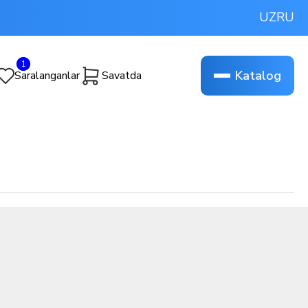
UZ
RU
1
1
Katalog
Saralanganlar
Savatda