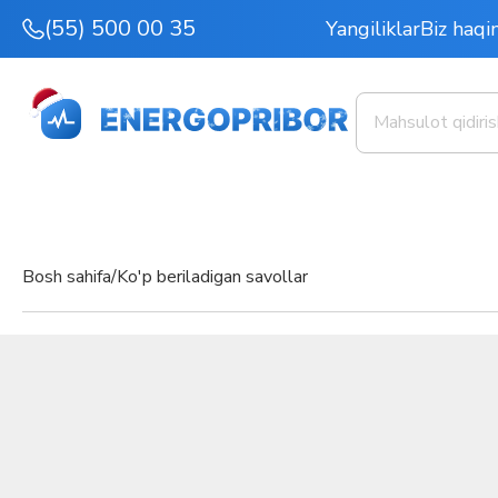
(55) 500 00 35
Yangiliklar
Biz haqi
Bosh sahifa/
Ko'p beriladigan savollar