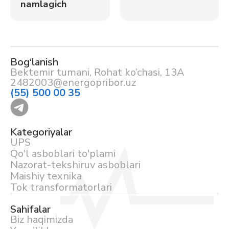
namlagich
Bog‘lanish
Bektemir tumani, Rohat ko’chasi, 13A
2482003@energopribor.uz
(55) 500 00 35
Kategoriyalar
UPS
Qo'l asboblari to'plami
Nazorat-tekshiruv asboblari
Maishiy texnika
Tok transformatorlari
Sahifalar
Biz haqimizda