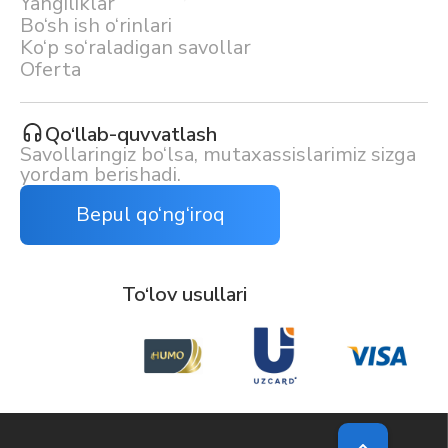
Yangiliklar
Bo‘sh ish o‘rinlari
Ko‘p so‘raladigan savollar
Oferta
Qo‘llab-quvvatlash
Savollaringiz bo‘lsa, mutaxassislarimiz sizga
yordam berishadi.
Bepul qo‘ng‘iroq
To‘lov usullari