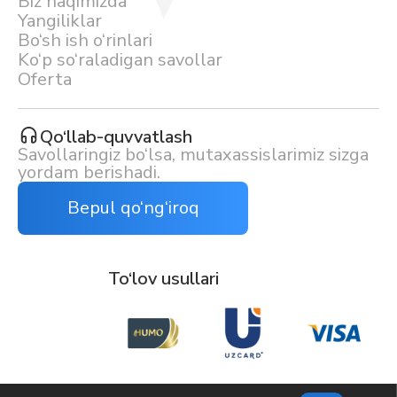
Biz haqimizda
Yangiliklar
Bo‘sh ish o‘rinlari
Ko‘p so‘raladigan savollar
Oferta
Qo‘llab-quvvatlash
Savollaringiz bo‘lsa, mutaxassislarimiz sizga
yordam berishadi.
Bepul qo‘ng‘iroq
To‘lov usullari