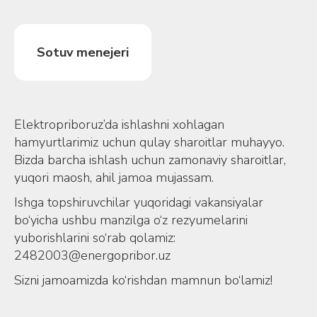
Sotuv menejeri
Elektropriboruz’da ishlashni xohlagan
hamyurtlarimiz uchun qulay sharoitlar muhayyo.
Bizda barcha ishlash uchun zamonaviy sharoitlar,
yuqori maosh, ahil jamoa mujassam.
Ishga topshiruvchilar yuqoridagi vakansiyalar
bo‘yicha ushbu manzilga o‘z rezyumelarini
yuborishlarini so‘rab qolamiz:
2482003@energopribor.uz
Sizni jamoamizda ko‘rishdan mamnun bo‘lamiz!