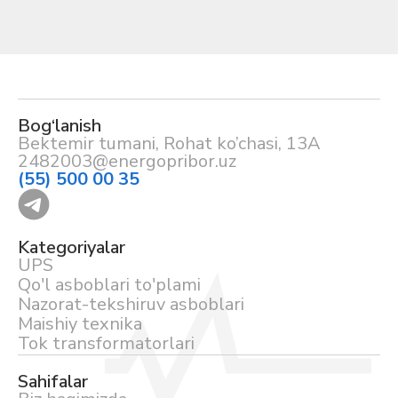
Bog‘lanish
Bektemir tumani, Rohat ko’chasi, 13A
2482003@energopribor.uz
(55) 500 00 35
Kategoriyalar
UPS
Qo'l asboblari to'plami
Nazorat-tekshiruv asboblari
Maishiy texnika
Tok transformatorlari
Sahifalar