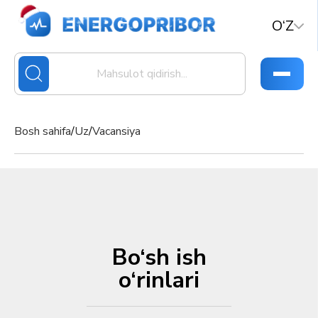
O‘Z
Bosh sahifa
/
Uz
/
Vacansiya
Bo‘sh ish
o‘rinlari