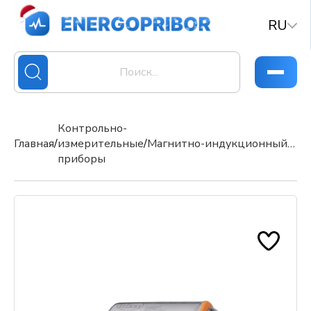
RU
Контрольно-
Главная
/
измерительные
/
Магнитно-индукционный расходомер SM2604 (SMN21XGX50KG/US-100)
приборы