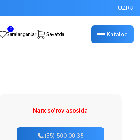
UZ
RU
0
Katalog
Saralanganlar
Savatda
Narx so'rov asosida
(55) 500 00 35