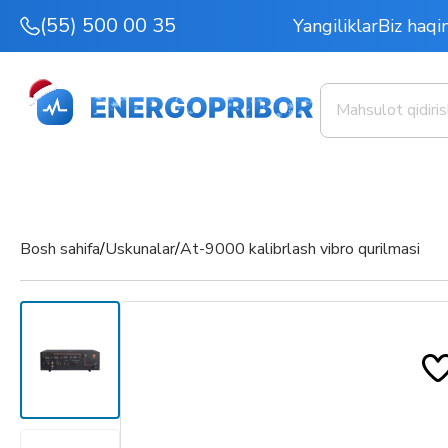
(55) 500 00 35
Yangiliklar
Biz haqi
Bosh sahifa
/
Uskunalar
/
At-9000 kalibrlash vibro qurilmasi