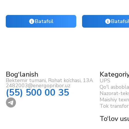
Batafsil
Batafsi
Bog‘lanish
Kategori
Bektemir tumani, Rohat ko’chasi, 13A
UPS
2482003@energopribor.uz
Qo'l asbobla
(55) 500 00 35
Nazorat-teks
Maishiy texn
Tok transfor
To‘lov usu