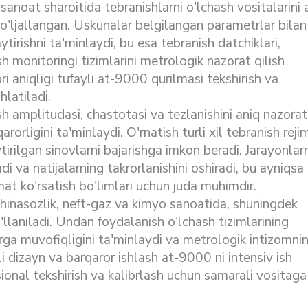
anoat sharoitida tebranishlarni o'lchash vositalarini 
mo'ljallangan. Uskunalar belgilangan parametrlar bilan
ytirishni ta'minlaydi, bu esa tebranish datchiklari,
h monitoringi tizimlarini metrologik nazorat qilish
ri aniqligi tufayli at-9000 qurilmasi tekshirish va
hlatiladi.
h amplitudasi, chastotasi va tezlanishini aniq nazorat
orligini ta'minlaydi. O'rnatish turli xil tebranish rejim
tirilgan sinovlarni bajarishga imkon beradi. Jarayonlarn
di va natijalarning takrorlanishini oshiradi, bu ayniqsa
at ko'rsatish bo'limlari uchun juda muhimdir.
hinasozlik, neft-gaz va kimyo sanoatida, shuningdek
llaniladi. Undan foydalanish o'lchash tizimlarining
arga muvofiqligini ta'minlaydi va metrologik intizomni
i dizayn va barqaror ishlash at-9000 ni intensiv ish
ional tekshirish va kalibrlash uchun samarali vositaga