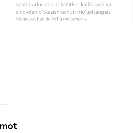
vositalarini aniq tekshirish, kalibrlash va
sinovdan o'tkazish uchun mo'ljallangan.
Mahsulot haqida to‘liq ma’lumot
umot