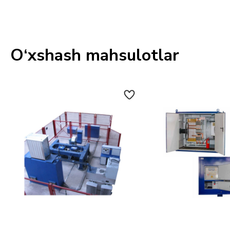
O‘xshash mahsulotlar