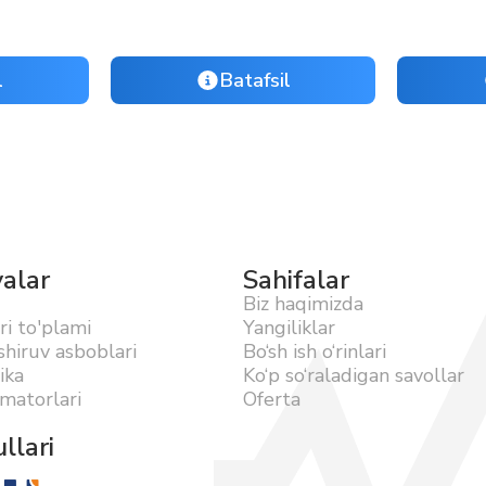
l
Batafsil
yalar
Sahifalar
Biz haqimizda
ri to'plami
Yangiliklar
hiruv asboblari
Bo‘sh ish o‘rinlari
ika
Ko‘p so‘raladigan savollar
matorlari
Oferta
llari