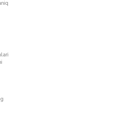
aniq
lari
i
ng