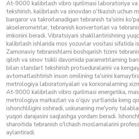
At-9000 kalibrlash vibro qurilmasi laboratoriya va s
tekshirish, kalibrlash va sinovdan o'tkazish uchun 
barqaror va takrorlanadigan tebranish ta'sirini ko'pa
akselerometrlar, tebranish konvertorlari va tebranis
imkonini beradi. Vibratsiyani shakllantirishning yuqo
kalibrlash ishlarida mos yozuvlar vositasi sifatida is
Zamonaviy tebranishlarni boshqarish tizimi tebranis
qilish va sinov tsikli davomida parametrlarning barqar
bilan standart tekshirish protseduralarini va kengay
avtomatlashtirish inson omilining ta'sirini kamaytira
metrologiya laboratoriyalari va korxonalarning xizm
At-9000 kalibrlash vibro qurilmasi energetika, mas
metrologiya markazlari va o'quv yurtlarida keng qo'
ishonchliligini oshiradi, uskunaning me'yoriy talabl
yuqori darajasini saqlashga yordam beradi. Ishonchl
sharoitida tebranish o'lchash moslamalarini profess
aylantiradi.