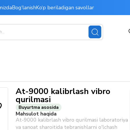
mizda
Bog‘lanish
Ko‘p beriladigan savollar
At-9000 kalibrlash vibro
qurilmasi
Buyurtma asosida
Mahsulot haqida
At-9000 kalibrlash vibro qurilmasi laboratoriya
va sanoat sharoitida tebranishlarni o'lchash