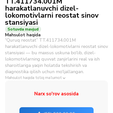
TT.411734.001M
harakatlanuvchi dizel-
lokomotivlarni reostat sinov
stansiyasi
Sotuvda mavjud
Mahsulot haqida
“Quruq reostat” TT.411734.001M
harakatlanuvchi dizel-lokomotivlarni reostat sinov
stansiyasi — bu maxsus uskuna bo‘lib, dizel-
lokomotivlarning quvvat zanjirlarini real va ish
sharoitlariga yaqin holatda tekshirish va
diagnostika qilish uchun mo‘ljallangan.
Mahsulot haqida to‘liq ma’lumot
Narx so'rov asosida