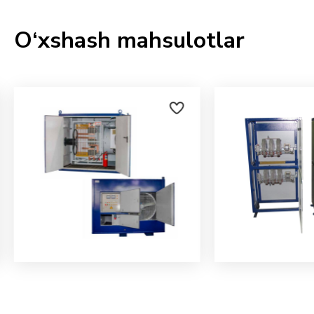
O‘xshash mahsulotlar