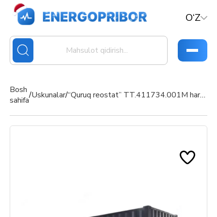
O‘Z
Bosh
/
Uskunalar
/
“Quruq reostat” TT.411734.001M harakatlanuvchi dizel-lokomotivlarni reostat sinov stansiyasi
sahifa