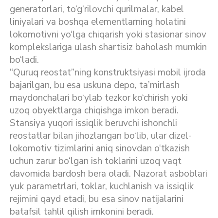
generatorlari, to‘g‘rilovchi qurilmalar, kabel
liniyalari va boshqa elementlarning holatini
lokomotivni yo‘lga chiqarish yoki stasionar sinov
komplekslariga ulash shartisiz baholash mumkin
bo‘ladi.
“Quruq reostat”ning konstruktsiyasi mobil ijroda
bajarilgan, bu esa uskuna depo, ta’mirlash
maydonchalari bo‘ylab tezkor ko‘chirish yoki
uzoq obyektlarga chiqishga imkon beradi.
Stansiya yuqori issiqlik beruvchi ishonchli
reostatlar bilan jihozlangan bo‘lib, ular dizel-
lokomotiv tizimlarini aniq sinovdan o‘tkazish
uchun zarur bo‘lgan ish toklarini uzoq vaqt
davomida bardosh bera oladi. Nazorat asboblari
yuk parametrlari, toklar, kuchlanish va issiqlik
rejimini qayd etadi, bu esa sinov natijalarini
batafsil tahlil qilish imkonini beradi.