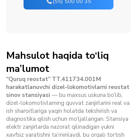
(55) 500 00 35
Mahsulot haqida to‘liq
ma’lumot
“Quruq reostat” TT.411734.001M
harakatlanuvchi dizel-lokomotivlarni reostat
sinov stansiyasi
— bu maxsus uskuna bo‘lib,
dizel-lokomotivlarning quvvat zanjirlarini real va
ish sharoitlariga yaqin holatda tekshirish va
diagnostika qilish uchun mo‘ljallangan. Stansiya
elektr zanjirlarda nazorat qilinadigan yukni
xavfsiz yaratishni ta’minlaydi, bu orqali tortish