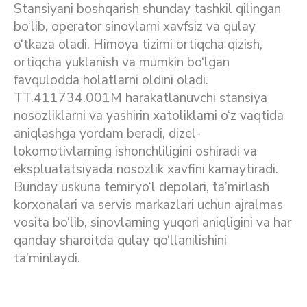
Stansiyani boshqarish shunday tashkil qilingan
bo‘lib, operator sinovlarni xavfsiz va qulay
o‘tkaza oladi. Himoya tizimi ortiqcha qizish,
ortiqcha yuklanish va mumkin bo‘lgan
favqulodda holatlarni oldini oladi.
TT.411734.001M harakatlanuvchi stansiya
nosozliklarni va yashirin xatoliklarni o‘z vaqtida
aniqlashga yordam beradi, dizel-
lokomotivlarning ishonchliligini oshiradi va
ekspluatatsiyada nosozlik xavfini kamaytiradi.
Bunday uskuna temiryo‘l depolari, ta’mirlash
korxonalari va servis markazlari uchun ajralmas
vosita bo‘lib, sinovlarning yuqori aniqligini va har
qanday sharoitda qulay qo‘llanilishini
ta’minlaydi.