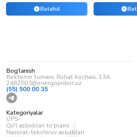
Batafsil
Bat
Bog‘lanish
Bektemir tumani, Rohat ko’chasi, 13A
2482003@energopribor.uz
(55) 500 00 35
Kategoriyalar
UPS
Qo'l asboblari to'plami
Nazorat-tekshiruv asboblari