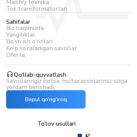
Maishiy texnika
Tok transformatorlari
Sahifalar
Biz haqimizda
Yangiliklar
Bo‘sh ish o‘rinlari
Ko‘p so‘raladigan savollar
Oferta
Qo‘llab-quvvatlash
Savollaringiz bo‘lsa, mutaxassislarimiz sizga
yordam berishadi.
Bepul qo‘ng‘iroq
To‘lov usullari