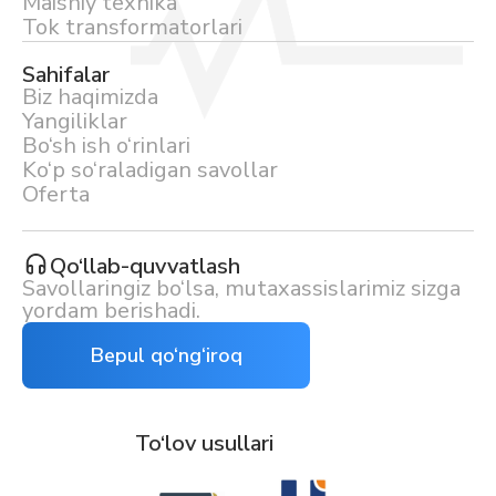
Maishiy texnika
Tok transformatorlari
Sahifalar
Biz haqimizda
Yangiliklar
Bo‘sh ish o‘rinlari
Ko‘p so‘raladigan savollar
Oferta
Qo‘llab-quvvatlash
Savollaringiz bo‘lsa, mutaxassislarimiz sizga
yordam berishadi.
Bepul qo‘ng‘iroq
To‘lov usullari