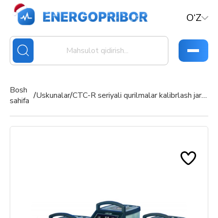
O‘Z
Bosh
/
Uskunalar
/
CTC-R seriyali qurilmalar kalibrlash jarayonlarini avtomatlashtirish
sahifa