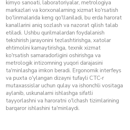
kimyo sanoati, laboratoriyalar, metrologiya
markazlari va korxonalarning xizmat ko'rsatish
bo'linmalarida keng qo'llaniladi, bu erda harorat
kanallarini aniq sozlash va nazorat qilish talab
etiladi. Ushbu qurilmalardan foydalanish
tekshirish jarayonini tezlashtirishga, xatolar
ehtimolini kamaytirishga, texnik xizmat
ko'rsatish samaradorligini oshirishga va
metrologik intizomning yuqori darajasini
ta'minlashga imkon beradi. Ergonomik interfeys
va puxta o'ylangan dizayni tufayli CTC-r
mutaxassislar uchun qulay va ishonchli vositaga
aylanib, uskunalarni ishlashga sifatli
tayyorlashni va haroratni o'lchash tizimlarining
barqaror ishlashini ta'minlaydi.