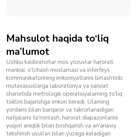
Mahsulot haqida to‘liq
ma’lumot
Ushbu kalibratorlar mos yozuvlar harorati
manbai, o'lchash moslamasi va interfeys
kommunikatorining imkoniyatlarini birlashtirib,
mutaxassislarga laboratoriya va sanoat
sharoitida metrologik operatsiyalarning to'liq
tsiklini bajarishga imkon beradi. Ularning
yordami bilan barqaror va takrorlanadigan
natijalarni ta'minlash, harorat diapazonlarini
yuqori aniqlik bilan boshqarish va an'anaviy
tekshirish usullari bilan yuzaga keladigan