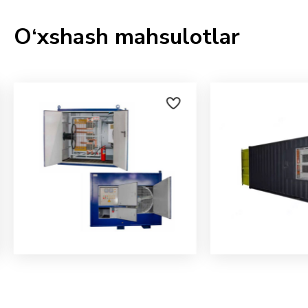
O‘xshash mahsulotlar