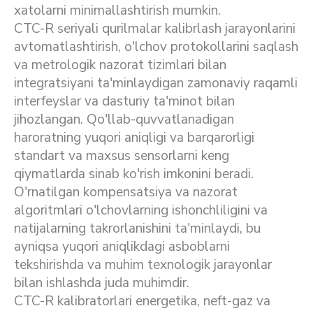
xatolarni minimallashtirish mumkin.
CTC-R seriyali qurilmalar kalibrlash jarayonlarini
avtomatlashtirish, o'lchov protokollarini saqlash
va metrologik nazorat tizimlari bilan
integratsiyani ta'minlaydigan zamonaviy raqamli
interfeyslar va dasturiy ta'minot bilan
jihozlangan. Qo'llab-quvvatlanadigan
haroratning yuqori aniqligi va barqarorligi
standart va maxsus sensorlarni keng
qiymatlarda sinab ko'rish imkonini beradi.
O'rnatilgan kompensatsiya va nazorat
algoritmlari o'lchovlarning ishonchliligini va
natijalarning takrorlanishini ta'minlaydi, bu
ayniqsa yuqori aniqlikdagi asboblarni
tekshirishda va muhim texnologik jarayonlar
bilan ishlashda juda muhimdir.
CTC-R kalibratorlari energetika, neft-gaz va