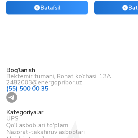
Batafsil
Bat
Bog‘lanish
Bektemir tumani, Rohat ko’chasi, 13A
2482003@energopribor.uz
(55) 500 00 35
Kategoriyalar
UPS
Qo'l asboblari to'plami
Nazorat-tekshiruv asboblari