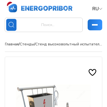
RU
Главная
/
Стенды
/
Стенд высоковольтный испытательный DTE-100-4D