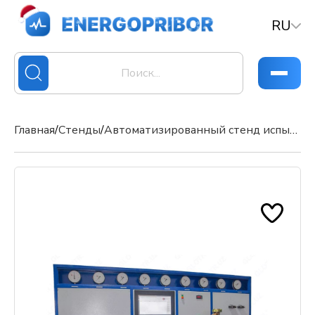
RU
Главная
/
Стенды
/
Автоматизированный стенд испытаний ТТ.441419.508