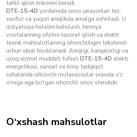
tahlil qilish imkonini beradi.
DTE-15-4D
yordamida sinov jarayonlari tez,
xavfsiz va yuqori aniqlikda amalga oshiriladi. U
izolyatsiya holatini baholash, himoya
vositalarining sifatini nazorat qilish va elektr
texnik mahsulotlarning ishonchliligini tekshirish
uchun ideal hisoblanadi. Aniqligi, barqarorligi va
uzoq xizmat muddati tufayli
DTE-15-4D
elektr
energetikasi, sanoat va ilmiy tadqiqot
sohalarida ishlovchi mutaxassislar orasida o‘z
o‘rniga ega bo‘lgan ishonchli sinov stendidir.
O‘xshash mahsulotlar