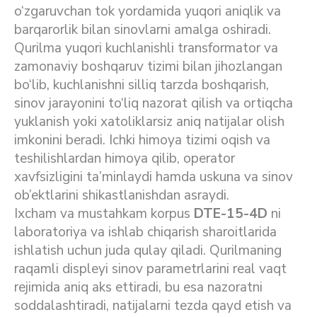
o‘zgaruvchan tok yordamida yuqori aniqlik va
barqarorlik bilan sinovlarni amalga oshiradi.
Qurilma yuqori kuchlanishli transformator va
zamonaviy boshqaruv tizimi bilan jihozlangan
bo‘lib, kuchlanishni silliq tarzda boshqarish,
sinov jarayonini to‘liq nazorat qilish va ortiqcha
yuklanish yoki xatoliklarsiz aniq natijalar olish
imkonini beradi. Ichki himoya tizimi oqish va
teshilishlardan himoya qilib, operator
xavfsizligini ta’minlaydi hamda uskuna va sinov
ob’ektlarini shikastlanishdan asraydi.
Ixcham va mustahkam korpus
DTE-15-4D
ni
laboratoriya va ishlab chiqarish sharoitlarida
ishlatish uchun juda qulay qiladi. Qurilmaning
raqamli displeyi sinov parametrlarini real vaqt
rejimida aniq aks ettiradi, bu esa nazoratni
soddalashtiradi, natijalarni tezda qayd etish va