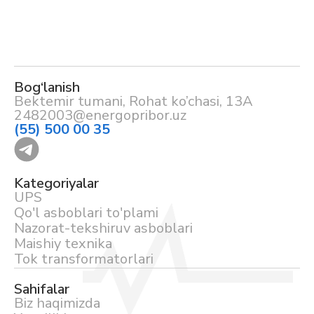
Bog‘lanish
Bektemir tumani, Rohat ko’chasi, 13A
2482003@energopribor.uz
(55) 500 00 35
Kategoriyalar
UPS
Qo'l asboblari to'plami
Nazorat-tekshiruv asboblari
Maishiy texnika
Tok transformatorlari
Sahifalar
Biz haqimizda