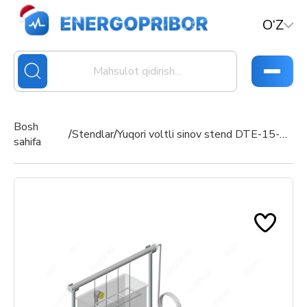
O‘Z
Bosh
/
Stendlar
/
Yuqori voltli sinov stend DTE-15-4D
sahifa