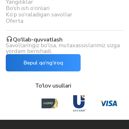
Yangiliklar
Bo‘sh ish o‘rinlari
Ko‘p so‘raladigan savollar
Oferta
Qo‘llab-quvvatlash
Savollaringiz bo‘lsa, mutaxassislarimiz sizga
yordam berishadi.
Bepul qo‘ng‘iroq
To‘lov usullari