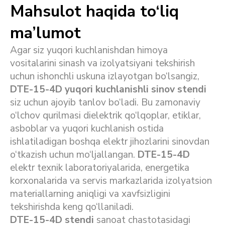
Mahsulot haqida to‘liq
ma’lumot
Agar siz yuqori kuchlanishdan himoya
vositalarini sinash va izolyatsiyani tekshirish
uchun ishonchli uskuna izlayotgan bo‘lsangiz,
DTE-15-4D yuqori kuchlanishli sinov stendi
siz uchun ajoyib tanlov bo‘ladi. Bu zamonaviy
o‘lchov qurilmasi dielektrik qo‘lqoplar, etiklar,
asboblar va yuqori kuchlanish ostida
ishlatiladigan boshqa elektr jihozlarini sinovdan
o‘tkazish uchun mo‘ljallangan.
DTE-15-4D
elektr texnik laboratoriyalarida, energetika
korxonalarida va servis markazlarida izolyatsion
materiallarning aniqligi va xavfsizligini
tekshirishda keng qo‘llaniladi.
DTE-15-4D stendi
sanoat chastotasidagi