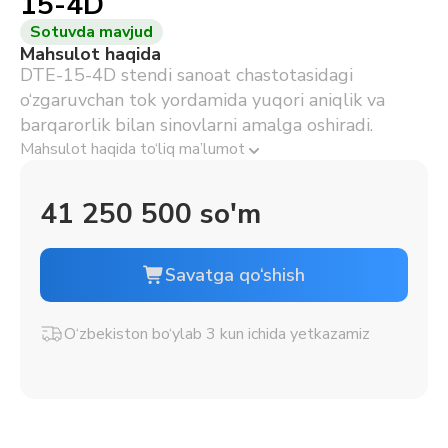
15-4D
Sotuvda mavjud
Mahsulot haqida
DTE-15-4D stendi sanoat chastotasidagi
o‘zgaruvchan tok yordamida yuqori aniqlik va
barqarorlik bilan sinovlarni amalga oshiradi.
Mahsulot haqida to‘liq ma’lumot
41 250 500 so'm
Savatga qo‘shish
O‘zbekiston bo‘ylab 3 kun ichida yetkazamiz