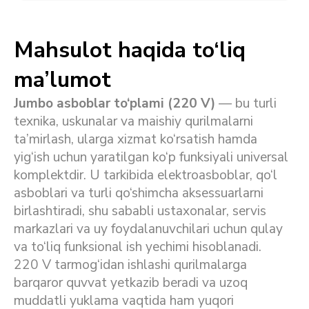
Mahsulot haqida to‘liq
ma’lumot
Jumbo asboblar to‘plami (220 V)
— bu turli
texnika, uskunalar va maishiy qurilmalarni
ta’mirlash, ularga xizmat ko‘rsatish hamda
yig‘ish uchun yaratilgan ko‘p funksiyali universal
komplektdir. U tarkibida elektroasboblar, qo‘l
asboblari va turli qo‘shimcha aksessuarlarni
birlashtiradi, shu sababli ustaxonalar, servis
markazlari va uy foydalanuvchilari uchun qulay
va to‘liq funksional ish yechimi hisoblanadi.
220 V tarmog‘idan ishlashi qurilmalarga
barqaror quvvat yetkazib beradi va uzoq
muddatli yuklama vaqtida ham yuqori