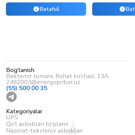
Batafsil
Bat
Bog‘lanish
Bektemir tumani, Rohat ko’chasi, 13A
2482003@energopribor.uz
(55) 500 00 35
Kategoriyalar
UPS
Qo'l asboblari to'plami
Nazorat-tekshiruv asboblari