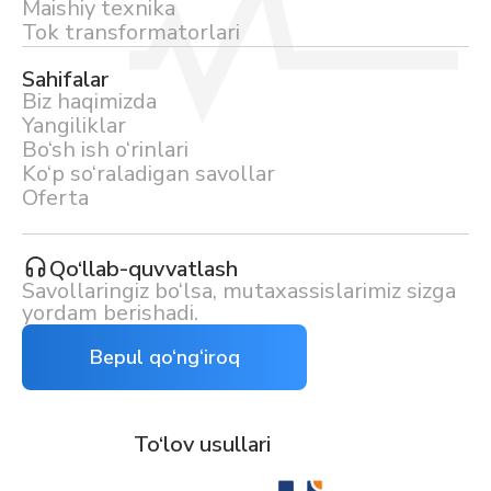
Maishiy texnika
Tok transformatorlari
Sahifalar
Biz haqimizda
Yangiliklar
Bo‘sh ish o‘rinlari
Ko‘p so‘raladigan savollar
Oferta
Qo‘llab-quvvatlash
Savollaringiz bo‘lsa, mutaxassislarimiz sizga
yordam berishadi.
Bepul qo‘ng‘iroq
To‘lov usullari