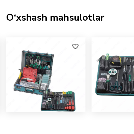
O‘xshash mahsulotlar