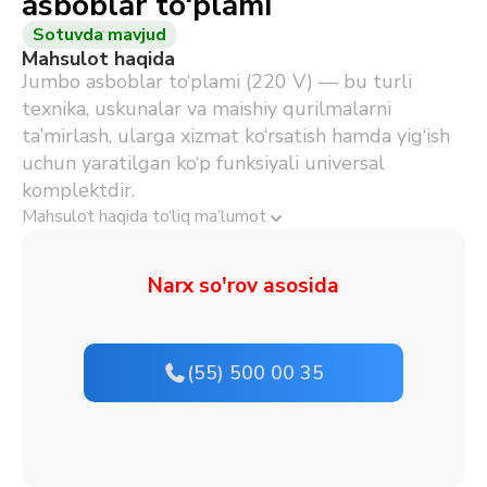
asboblar to‘plami
Sotuvda mavjud
Mahsulot haqida
Jumbo asboblar to‘plami (220 V) — bu turli
texnika, uskunalar va maishiy qurilmalarni
ta’mirlash, ularga xizmat ko‘rsatish hamda yig‘ish
uchun yaratilgan ko‘p funksiyali universal
komplektdir.
Mahsulot haqida to‘liq ma’lumot
Narx so'rov asosida
(55) 500 00 35