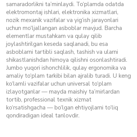
samaradorlikni ta’minlaydi. To‘plamda odatda
elektromontaj ishlari, elektronika xizmatlari,
nozik mexanik vazifalar va yig‘ish jarayonlari
uchun mo‘ljallangan asboblar mavjud. Barcha
elementlar mustahkam va qulay qilib
joylashtirilgan keseda saqlanadi, bu esa
asboblarni tartibli saqlash, tashish va ularni
shikastlanishdan himoya qilishni osonlashtiradi.
Jumbo yuqori ishonchlilik, qulay ergonomika va
amaliy to‘plam tarkibi bilan ajralib turadi. U keng
ko‘lamli vazifalar uchun universal to‘plam
izlayotganlar — mayda maishiy ta’mirlardan
tortib, professional texnik xizmat
ko‘rsatishgacha — bo‘lgan ehtiyojlarni to‘liq
qondiradigan ideal tanlovdir.