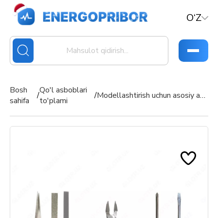
O‘Z
Bosh
Qo'l asboblari
/
/
Modellashtirish uchun asosiy asboblar to‘plami
sahifa
to'plami