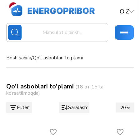
O‘Z
Bosh sahifa
/
Qo'l asboblari to'plami
Qo'l asboblari to'plami
(18 от 15 ta
ko‘rsatilmoqda)
Filter
Saralash: