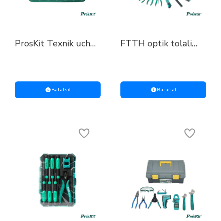
ProsKit Texnik uchun
FTTH optik tolali
asbob-uskunalar
asboblar to‘plami
to‘plami (220 V)
(ProsKit)
Batafsil
Batafsil