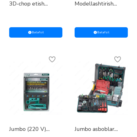
3D-chop etish
Modellashtirish
yakuniy ishlov berish
uchun asosiy
asboblar to‘plami:
asboblar to‘plami
modellarning
mukammal post-
protsessini
Batafsil
Batafsil
ta’minlaydigan
professional to‘plam
Jumbo (220 V)
Jumbo asboblar
asboblar to‘plami
to‘plami (220 V)