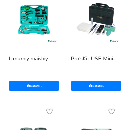
Umumiy maishiy
Pro'sKit USB Mini-
ta’mirlash to‘plami
Payalnik To‘plami
(ProsKit)
Batafsil
Batafsil