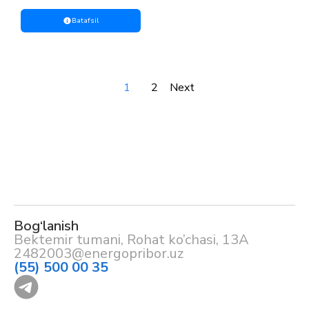
Batafsil
1
2
Next
Bog‘lanish
Bektemir tumani, Rohat ko’chasi, 13A
2482003@energopribor.uz
(55) 500 00 35