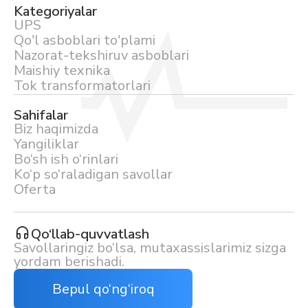
Kategoriyalar
UPS
Qo'l asboblari to'plami
Nazorat-tekshiruv asboblari
Maishiy texnika
Tok transformatorlari
Sahifalar
Biz haqimizda
Yangiliklar
Bo‘sh ish o‘rinlari
Ko‘p so‘raladigan savollar
Oferta
Qo‘llab-quvvatlash
Savollaringiz bo‘lsa, mutaxassislarimiz sizga
yordam berishadi.
Bepul qo‘ng‘iroq