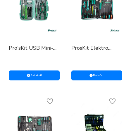
Pro'sKit USB Mini-
ProsKit Elektro
Poyalnikli Asboblar
jihozlarni ta’mirlash
Toʻplami –
uchun asbob-
Elektronika Ta’miri
uskunalar to‘plami
Uchun Kompakt
(220 V)
Toʻplam
Batafsil
Batafsil