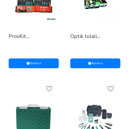
ProsKit
Optik tolali
Kompyuterga xizmat
kabellarni boshqarish
ko‘rsatish uchun
uchun asboblar
professional asbob-
to'plami
uskunalar to‘plami
Batafsil
Batafsil