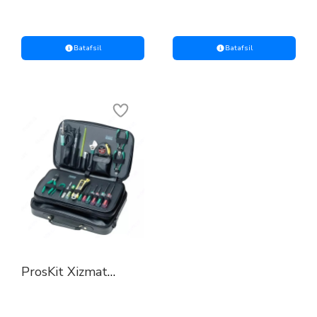
Batafsil
Batafsil
ProsKit Xizmat
ko‘rsatish uchun
universal to‘plam
(220 V)