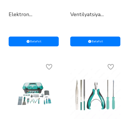
Elektron
Ventilyatsiya
otvyortkalar to‘plami
tizimlarini o‘rnatish
va ta’mirlash uchun
asboblar to‘plami
Batafsil
Batafsil