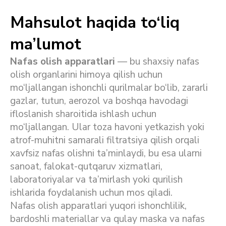
Mahsulot haqida to‘liq
ma’lumot
Nafas olish apparatlari
— bu shaxsiy nafas
olish organlarini himoya qilish uchun
mo‘ljallangan ishonchli qurilmalar bo‘lib, zararli
gazlar, tutun, aerozol va boshqa havodagi
ifloslanish sharoitida ishlash uchun
mo‘ljallangan. Ular toza havoni yetkazish yoki
atrof-muhitni samarali filtratsiya qilish orqali
xavfsiz nafas olishni ta’minlaydi, bu esa ularni
sanoat, falokat-qutqaruv xizmatlari,
laboratoriyalar va ta’mirlash yoki qurilish
ishlarida foydalanish uchun mos qiladi.
Nafas olish apparatlari yuqori ishonchlilik,
bardoshli materiallar va qulay maska va nafas