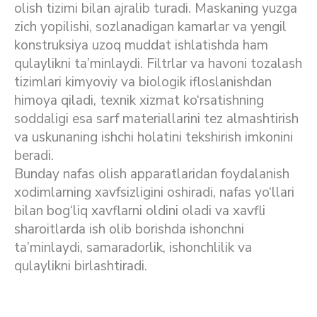
olish tizimi bilan ajralib turadi. Maskaning yuzga
zich yopilishi, sozlanadigan kamarlar va yengil
konstruksiya uzoq muddat ishlatishda ham
qulaylikni ta’minlaydi. Filtrlar va havoni tozalash
tizimlari kimyoviy va biologik ifloslanishdan
himoya qiladi, texnik xizmat ko‘rsatishning
soddaligi esa sarf materiallarini tez almashtirish
va uskunaning ishchi holatini tekshirish imkonini
beradi.
Bunday nafas olish apparatlaridan foydalanish
xodimlarning xavfsizligini oshiradi, nafas yo‘llari
bilan bog‘liq xavflarni oldini oladi va xavfli
sharoitlarda ish olib borishda ishonchni
ta’minlaydi, samaradorlik, ishonchlilik va
qulaylikni birlashtiradi.