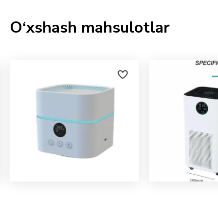
O‘xshash mahsulotlar