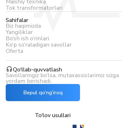
Maishiy texnika
Tok transformatorlari
Sahifalar
Biz haqimizda
Yangiliklar
Bo‘sh ish o‘rinlari
Ko‘p so‘raladigan savollar
Oferta
Qo‘llab-quvvatlash
Savollaringiz bo‘lsa, mutaxassislarimiz sizga
yordam berishadi.
Bepul qo‘ng‘iroq
To‘lov usullari