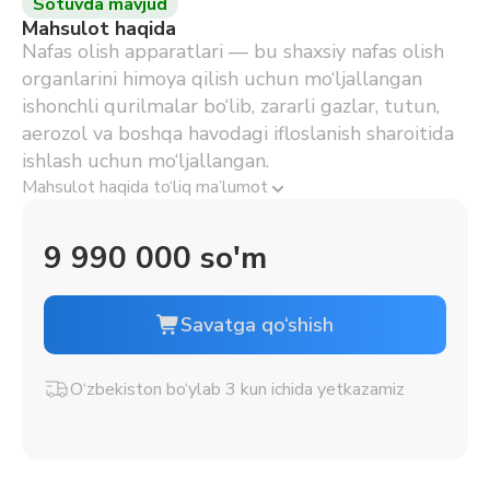
Sotuvda mavjud
Mahsulot haqida
Nafas olish apparatlari — bu shaxsiy nafas olish
organlarini himoya qilish uchun mo‘ljallangan
ishonchli qurilmalar bo‘lib, zararli gazlar, tutun,
aerozol va boshqa havodagi ifloslanish sharoitida
ishlash uchun mo‘ljallangan.
Mahsulot haqida to‘liq ma’lumot
9 990 000 so'm
Savatga qo‘shish
O‘zbekiston bo‘ylab 3 kun ichida yetkazamiz