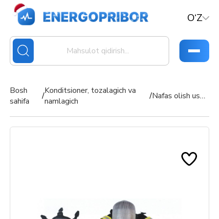
O‘Z
Bosh
Konditsioner, tozalagich va
/
/
Nafas olish uskunasi
sahifa
namlagich