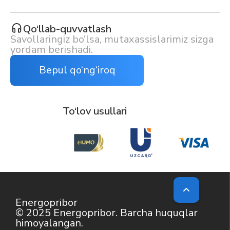
Qo‘llab-quvvatlash
Savollaringiz bo‘lsa, mutaxassislarimiz sizga
yordam berishadi.
Bepul qo‘ng‘iroq
To‘lov usullari
Energopribor
© 2025 Energopribor. Barcha huquqlar
himoyalangan.