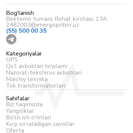
Bog‘lanish
Bektemir tumani, Rohat ko’chasi, 13A
2482003@energopribor.uz
(55) 500 00 35
Kategoriyalar
UPS
Qo'l asboblari to'plami
Nazorat-tekshiruv asboblari
Maishiy texnika
Tok transformatorlari
Sahifalar
Biz haqimizda
Yangiliklar
Bo‘sh ish o‘rinlari
Ko‘p so‘raladigan savollar
Oferta