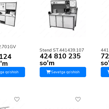
2.701GV
Stend ST.441439.107
441
424 810 235
72
 124
so'm
so
o'm
ga qo‘shish
Savatga qo‘shish