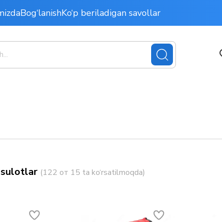
mizda
Bog‘lanish
Ko‘p beriladigan savollar
sulotlar
(122 от 15 ta ko‘rsatilmoqda)