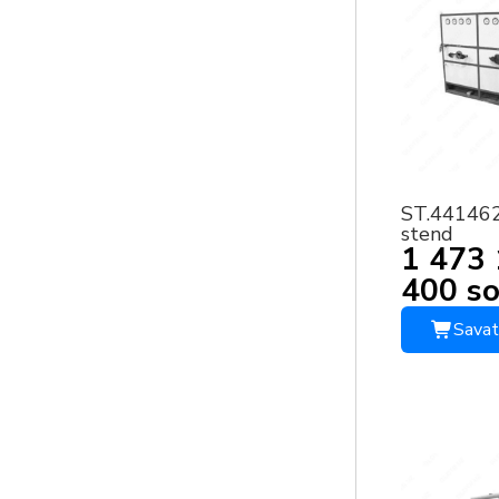
ST.44146
stend
1 473
400 s
Savat