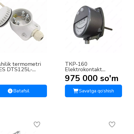
shilik termometri
TКP-160
ES DTS125L-
Elektrokontakt
000.V3.60
termometr
975 000 so'm
Batafsil
Savatga qo‘shish