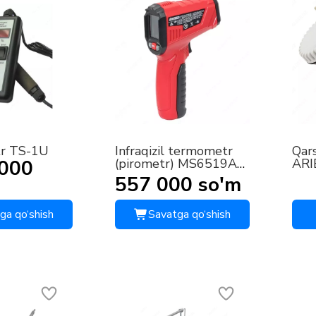
r TS-1U
Infraqizil termometr
Qar
 000
(pirometr) MS6519A
ARI
EKF Expert
RT1
557 000 so'm
ga qo‘shish
Savatga qo‘shish