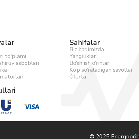
yalar
Sahifalar
Biz haqimizda
ri to'plami
Yangiliklar
hiruv asboblari
Bo‘sh ish o‘rinlari
ika
Ko‘p so‘raladigan savollar
matorlari
Oferta
llari
© 2025 Energoprib