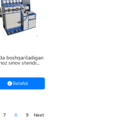
da boshqariladigan
oz sinov stendi
441419.508M
Batafsil
7
8
9
Next