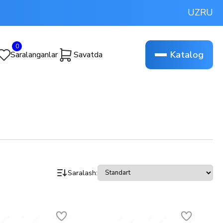
UZ
RU
0
Katalog
Saralanganlar
Savatda
Saralash: