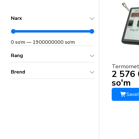
Narx
0 so‘m
—
1900000000 so‘m
Rang
Termomet
2 576
Brend
so'm
Savat