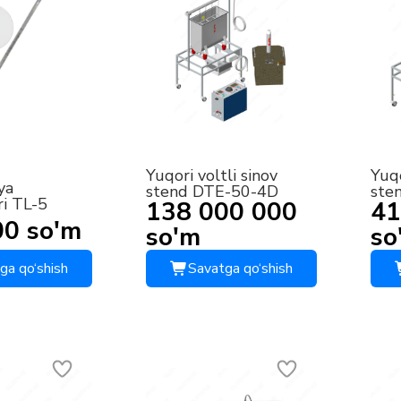
Yuqori voltli sinov
Yuqo
ya
stend DTE-50-4D
ste
i ТL-5
138 000 000
41
00 so'm
so'm
so
ga qo‘shish
Savatga qo‘shish