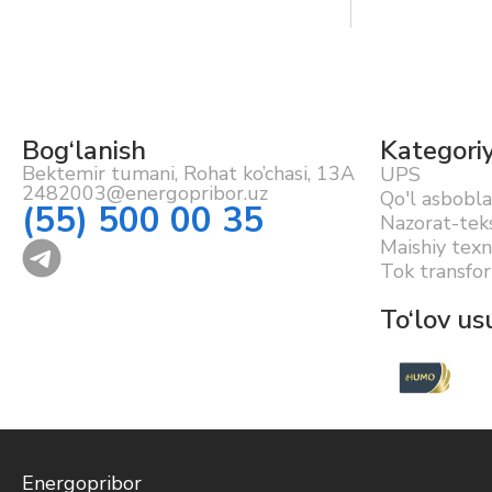
Bog‘lanish
Kategori
Bektemir tumani, Rohat ko’chasi, 13A
UPS
2482003@energopribor.uz
Qo'l asbobla
(55) 500 00 35
Nazorat-teks
Maishiy texn
Tok transfor
To‘lov usu
Energopribor