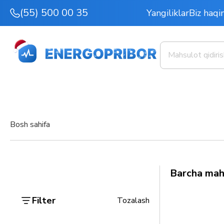
(55) 500 00 35
Yangiliklar
Biz haqi
Bosh sahifa
Barcha mah
Filter
Tozalash