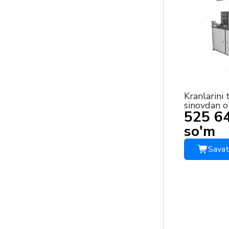
Kranlarini 
sinovdan o
525 6
uchun ste
TT.44141
so'm
Savat