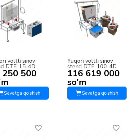
ri voltli sinov
Yuqori voltli sinov
nd DTE-15-4D
stend DTE-100-4D
 250 500
116 619 000
'm
so'm
Savatga qo‘shish
Savatga qo‘shish