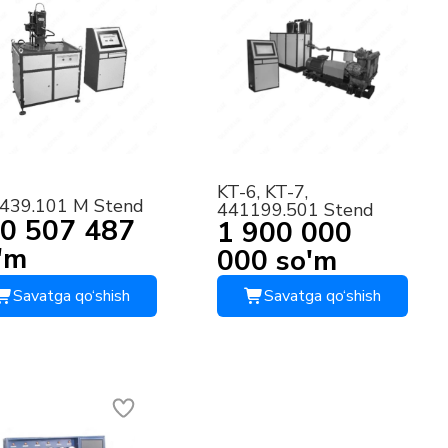
KT-6, KT-7,
439.101 M Stend
441199.501 Stend
0 507 487
1 900 000
'm
000 so'm
Savatga qo‘shish
Savatga qo‘shish