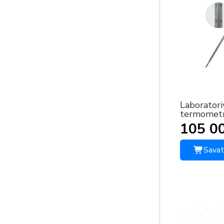
Laboratori
termometr
105 0
Savat