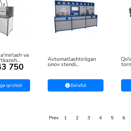
ta'mirlash va
Avtomatlashtirilgan
Qo‘l
'tkazish
sinov stendi
torm
43 750
nd
TT.441419.508
TT.
9.702
ga qo‘shish
Batafsil
Prev
1
2
3
4
5
6