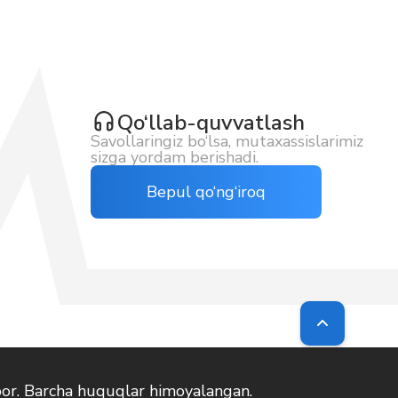
Qo‘llab-quvvatlash
Savollaringiz bo‘lsa, mutaxassislarimiz
sizga yordam berishadi.
Bepul qo‘ng‘iroq
or. Barcha huquqlar himoyalangan.