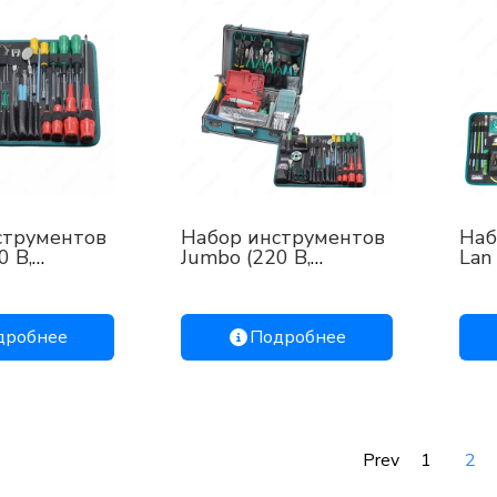
струментов
Набор инструментов
Наб
0 В,
Jumbo (220 В,
Lan
й)
метрическая
(11
система)
дробнее
Подробнее
Prev
1
2