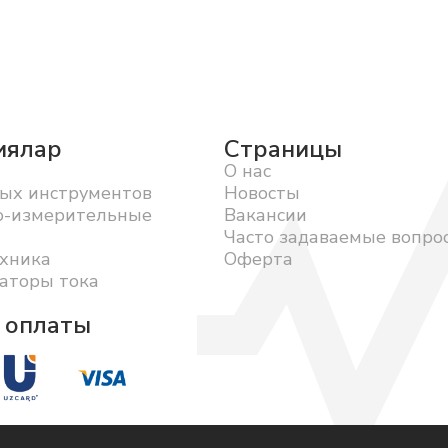
иялар
Страницы
О нас
ых инструментов
Новосты
о-измерительные
Вакансии
Часто задаваемые вопро
хника
Оферта
аторы тока
 оплаты