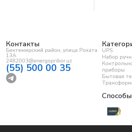
Контакты
Категор
Бектемирский район, улица Рохата
UPS
13А
Набор ручн
2482003@energopribor.uz
Контрольн
(55) 500 00 35
приборы
Бытовая те
Трансформ
Способы