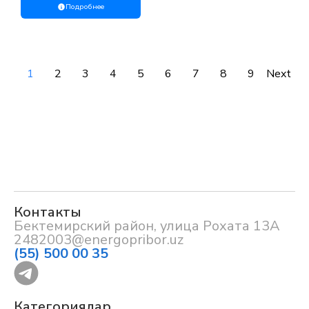
программно
Подробнее
1
2
3
4
5
6
7
8
9
Next
Контакты
Бектемирский район, улица Рохата 13А
2482003@energopribor.uz
(55) 500 00 35
Категориялар