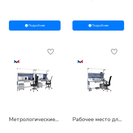
стойка МС-400
установка для
обучения
персонала КИПиА
Подробнее
Подробнее
Метрологические
Рабочее место для
стенды для
обслуживания и
учебных заведений
ремонта КИП